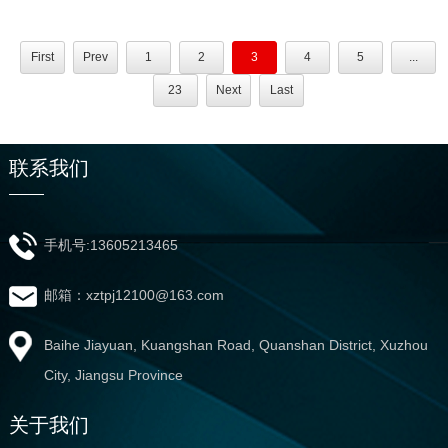
First
Prev
1
2
3
4
5
...
23
Next
Last
联系我们
手机号:13605213465
邮箱：xztpj12100@163.com
Baihe Jiayuan, Kuangshan Road, Quanshan District, Xuzhou
City, Jiangsu Province
关于我们