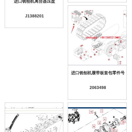
进口铣刨机离合器压盘
J1388201
进口铣刨机履带板套包零件号
2063498