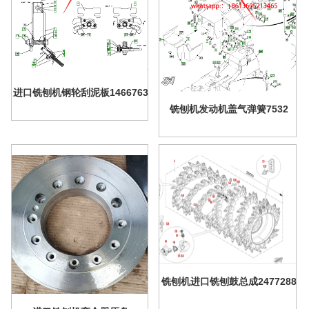
进口铣刨机钢轮刮泥板1466763
铣刨机发动机盖气弹簧7532
铣刨机进口铣刨鼓总成2477288