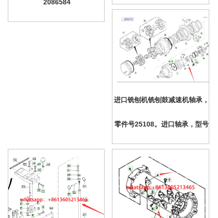
2086584
Live
进口铣刨机铣刨鼓减速机轴承，
零件号25108。进口轴承，型号