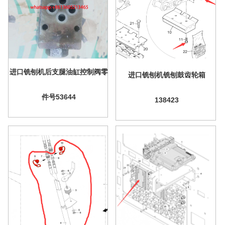
进口铣刨机后支腿油缸控制阀零
进口铣刨机铣刨鼓齿轮箱
件号53644
138423