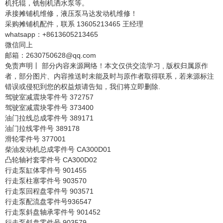
机托辊，铣刨机洒水泵等。
承接摊铺机维修，液压泵马达发动机维修！
采购摊铺机配件，联系 13605213465 王经理
whatsapp：+8613605213465
微信同上
邮箱：2630750628@qq.com
免责声明丨 部分内容来源网络！本文仅供交流学习 , 版权归属原作
者，部分图片、内容推送时未能及时与原作者取得联系，若来源标注
错误或侵犯到您的权益烦请告知，我们将立即删除.
驾驶室减震块零件号 372757
驾驶室减震块零件号 373400
油门拉线总成零件号 389171
油门拉线零件号 389178
滑轮零件号 377001
柴油发动机总成零件号 CA300D01
凸轮轴衬套零件号 CA300D02
行走泵缸体零件号 901455
行走泵柱塞零件号 903570
行走泵回程盘零件号 903571
行走泵配流盘零件号936547
行走泵斜盘轴承零件号 901452
行走泵斜盘零件号 903579