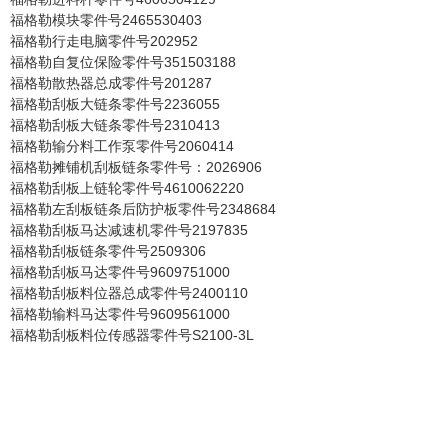
福格勒模块零件号2465530403
福格勒行走电脑零件号202952
福格勒自复位保险零件号351503188
福格勒散热器总成零件号201287
福格勒刮板大链条零件号2236055
福格勒刮板大链条零件号2310413
福格勒输分料工作泵零件号2060414
福格勒摊铺机刮板链条零件号：2026906
福格勒刮板上链轮零件号4610062220
福格勒左刮板链条后防护板零件号2348684
福格勒刮板马达减速机零件号2197835
福格勒刮板链条零件号2509306
福格勒刮板马达零件号9609751000
福格勒刮板料位器总成零件号2400110
福格勒输料马达零件号9609561000
福格勒刮板料位传感器零件号S2100-3L