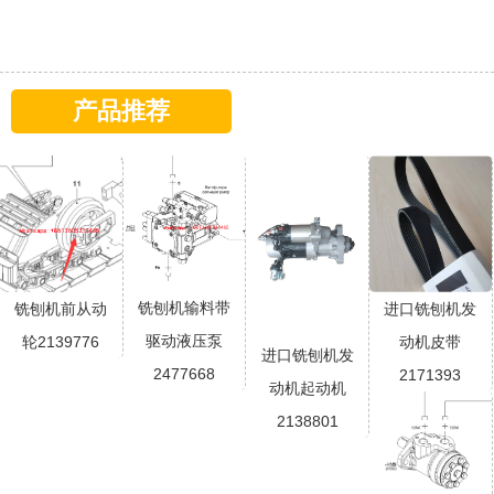
产品推荐
铣刨机输料带
铣刨机前从动
进口铣刨机发
驱动液压泵
轮2139776
动机皮带
进口铣刨机发
2477668
2171393
动机起动机
2138801