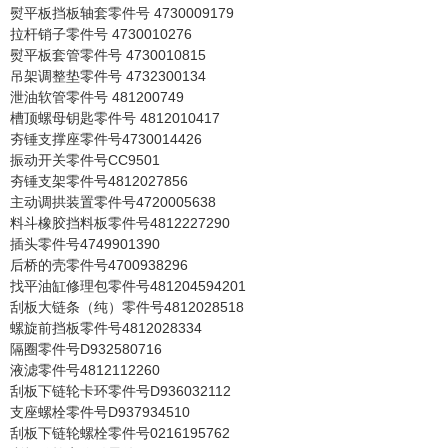
熨平板挡板轴套零件号 4730009179
拉杆销子零件号 4730010276
熨平板套管零件号 4730010815
吊架调整垫零件号 4732300134
泄油软管零件号 481200749
槽顶螺母钥匙零件号 4812010417
夯锤支撑座零件号4730014426
振动开关零件号CC9501
夯锤支架零件号4812027856
主动调拱装置零件号4720005638
料斗橡胶挡料板零件号4812227290
插头零件号4749901390
后桥的壳零件号4700938296
找平油缸修理包零件号481204594201
刮板大链条（纯）零件号4812028518
螺旋前挡板零件号4812028334
隔圈零件号D932580716
液滤零件号4812112260
刮板下链轮卡环零件号D936032112
支座螺栓零件号D937934510
刮板下链轮螺栓零件号0216195762