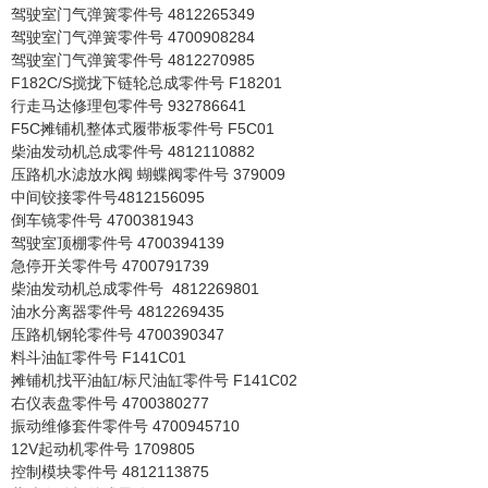
驾驶室门气弹簧零件号 4812265349
驾驶室门气弹簧零件号 4700908284
驾驶室门气弹簧零件号 4812270985
F182C/S搅拢下链轮总成零件号 F18201
行走马达修理包零件号 932786641
F5C摊铺机整体式履带板零件号 F5C01
柴油发动机总成零件号 4812110882
压路机水滤放水阀 蝴蝶阀零件号 379009
中间铰接零件号4812156095
倒车镜零件号 4700381943
驾驶室顶棚零件号 4700394139
急停开关零件号 4700791739
柴油发动机总成零件号 4812269801
油水分离器零件号 4812269435
压路机钢轮零件号 4700390347
料斗油缸零件号 F141C01
摊铺机找平油缸/标尺油缸零件号 F141C02
右仪表盘零件号 4700380277
振动维修套件零件号 4700945710
12V起动机零件号 1709805
控制模块零件号 4812113875