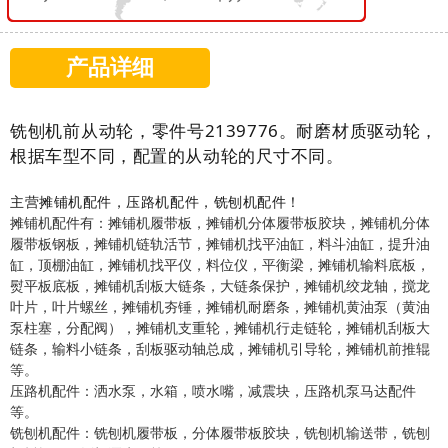
产品详细
铣刨机前从动轮，零件号2139776。耐磨材质驱动轮，
根据车型不同，配置的从动轮的尺寸不同。
主营摊铺机配件，压路机配件，铣刨机配件！
摊铺机配件有：摊铺机履带板，摊铺机分体履带板胶块，摊铺机分体
履带板钢板，摊铺机链轨活节，摊铺机找平油缸，料斗油缸，提升油
缸，顶棚油缸，摊铺机找平仪，料位仪，平衡梁，摊铺机输料底板，
熨平板底板，摊铺机刮板大链条，大链条保护，摊铺机绞龙轴，搅龙
叶片，叶片螺丝，摊铺机夯锤，摊铺机耐磨条，摊铺机黄油泵（黄油
泵柱塞，分配阀），摊铺机支重轮，摊铺机行走链轮，摊铺机刮板大
链条，输料小链条，刮板驱动轴总成，摊铺机引导轮，摊铺机前推辊
等。
压路机配件：洒水泵，水箱，喷水嘴，减震块，压路机泵马达配件
等。
铣刨机配件：铣刨机履带板，分体履带板胶块，铣刨机输送带，铣刨