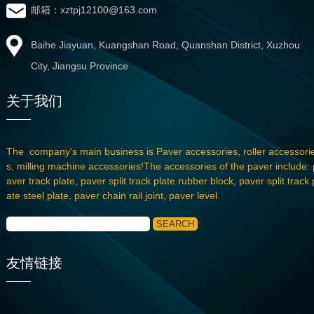
邮箱：xztpj12100@163.com
Baihe Jiayuan, Kuangshan Road, Quanshan District, Xuzhou
City, Jiangsu Province
关于我们
The company's main business is Paver accessories, roller accessori
s, milling machine accessories!The accessories of the paver include: 
aver track plate, paver split track plate rubber block, paver split track 
ate steel plate, paver chain rail joint, paver level
友情链接