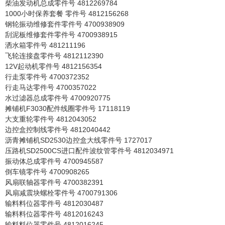
柴油发动机总成零件号 4812269784
1000小时保养套餐 零件号 4812156268
钢轮振动维修套件零件号 4700938909
刮泥板维修套件零件号 4700938915
洒水箱零件号 481211196
飞轮连接盘零件号 4812112390
12V起动机零件号 4812156354
行走泵零件号 4700372352
行走马达零件号 4700357022
水过滤器总成零件号 4700920775
摊铺机F3030配件线圈零件号 17118119
大支重轮零件号 4812043052
边控盒控制线零件号 4812040442
沥青摊铺机SD2530边控盒大线零件号 1727017
压路机SD2500CS进口配件波纹管零件号 4812034971
振动体总成零件号 4700945587
倒车镜零件号 4700908265
风扇联轴器零件号 4700382391
风扇减震块螺栓零件号 4700791306
输料料位器零件号 4812030487
输料料位器零件号 4812016243
输料料位器零件号 4812016245