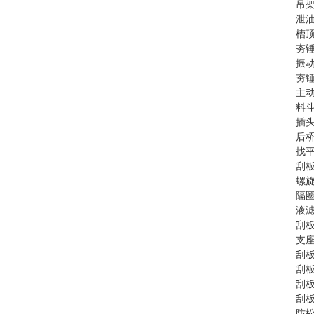
吊架
泄油
槽顶
夯锤
振动
夯锤
主动
料斗
插头
后桥
找平
刮板
螺旋
隔圈
液滤
刮板
支座
刮板
刮板
刮板
刮板
防松