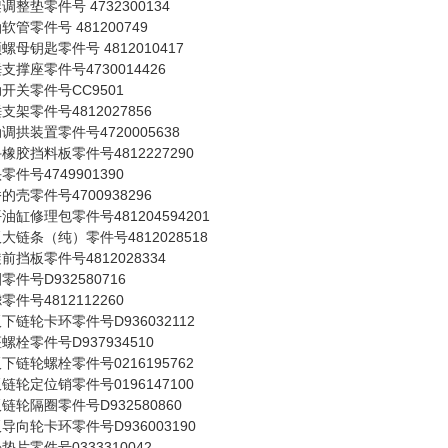
调整垫零件号 4732300134
软管零件号 481200749
螺母钥匙零件号 4812010417
支撑座零件号4730014426
开关零件号CC9501
支架零件号4812027856
调拱装置零件号4720005638
橡胶挡料板零件号4812227290
零件号4749901390
的壳零件号4700938296
油缸修理包零件号481204594201
大链条（纯）零件号4812028518
前挡板零件号4812028334
零件号D932580716
零件号4812112260
下链轮卡环零件号D936032112
螺栓零件号D937934510
下链轮螺栓零件号0216195762
链轮定位销零件号0196147100
链轮隔圈零件号D932580860
导向轮卡环零件号D936003190
垫片零件号0333310042