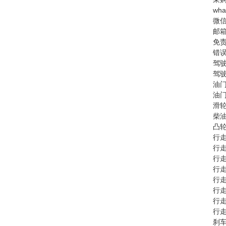
wha
微
邮箱
免
错
驾驶
驾驶
油门
油门
滑轮
柴油
凸轮
行走
行走
行走
行走
行走
行走
行走
行走
刹车