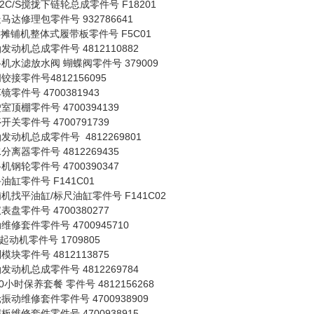
82C/S搅拢下链轮总成零件号 F18201
马达修理包零件号 932786641
C摊铺机整体式履带板零件号 F5C01
发动机总成零件号 4812110882
机水滤放水阀 蝴蝶阀零件号 379009
铰接零件号4812156095
镜零件号 4700381943
室顶棚零件号 4700394139
开关零件号 4700791739
发动机总成零件号 4812269801
分离器零件号 4812269435
机钢轮零件号 4700390347
油缸零件号 F141C01
机找平油缸/标尺油缸零件号 F141C02
表盘零件号 4700380277
维修套件零件号 4700945710
V起动机零件号 1709805
模块零件号 4812113875
发动机总成零件号 4812269784
00小时保养套餐 零件号 4812156268
振动维修套件零件号 4700938909
板维修套件零件号 4700938915