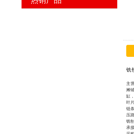
热销产品
铣
主
摊
缸
叶
链
压
铣
承
采购