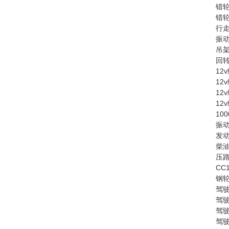
错轮
错轮
行走
振动
吊架
回转
12
12
12
12
10
振动
发动
柴油
压路
CC
钢轮
驾驶
驾驶
驾驶
驾驶