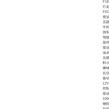
F1
行走
F5
柴油
压路
中间
倒车
驾驶
急停
柴油
油水
压路
料斗
摊铺
右仪
振动
12
控制
柴油
10
钢轮
刮泥