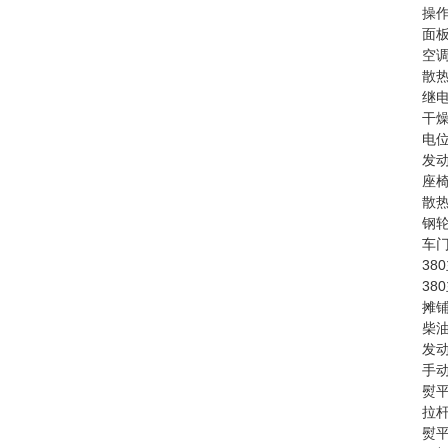
操作
面板
空调
散热
继电
干燥
电位
发动
座椅
散热
钢轮
车门
38
38
摊铺
柴油
发动
手动
熨平
拉杆
熨平