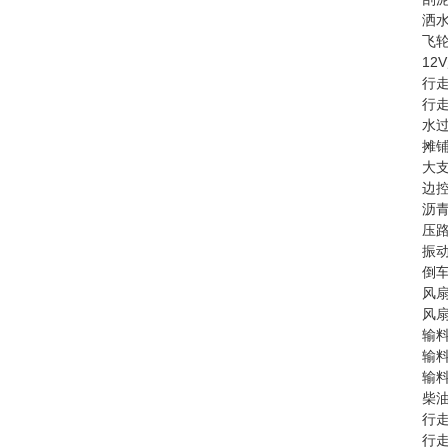
洒水
飞轮
12
行走
行走
水过
摊铺
大支
边控
沥青
压路
振动
倒车
风扇
风扇
输料
输料
输料
柴油
行走
行走