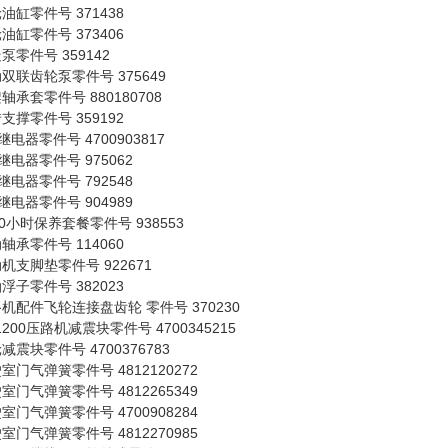
油缸零件号 371438
油缸零件号 373406
泵零件号 359142
双联齿轮泵零件号 375649
轴承套零件号 880180708
支撑零件号 359192
v继电器零件号 4700903817
v继电器零件号 975062
v继电器零件号 792548
v继电器零件号 904989
00小时保养套餐零件号 938553
轴承零件号 114060
机支脚垫零件号 922671
浮子零件号 382023
机配件飞轮连接盘齿轮 零件号 370230
1200压路机减震块零件号 4700345215
减震块零件号 4700376783
室门气弹簧零件号 4812120272
室门气弹簧零件号 4812265349
室门气弹簧零件号 4700908284
室门气弹簧零件号 4812270985