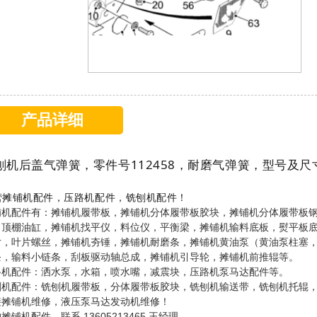
产品详细
刨机后盖气弹簧，零件号112458，耐磨气弹簧，型号及
营摊铺机配件，压路机配件，铣刨机配件！
铺机配件有：摊铺机履带板，摊铺机分体履带板胶块，摊铺机分体履带板
，顶棚油缸，摊铺机找平仪，料位仪，平衡梁，摊铺机输料底板，熨平板
片，叶片螺丝，摊铺机夯锤，摊铺机耐磨条，摊铺机黄油泵（黄油泵柱塞
条，输料小链条，刮板驱动轴总成，摊铺机引导轮，摊铺机前推辊等。
路机配件：洒水泵，水箱，喷水嘴，减震块，压路机泵马达配件等。
刨机配件：铣刨机履带板，分体履带板胶块，铣刨机输送带，铣刨机托辊
接摊铺机维修，液压泵马达发动机维修！
摊铺机配件，联系 13605213465 王经理