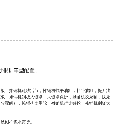
Live
尺寸根据车型配置。
钢板，摊铺机链轨活节，摊铺机找平油缸，料斗油缸，提升油
底板，摊铺机刮板大链条，大链条保护，摊铺机绞龙轴，搅龙
，分配阀），摊铺机支重轮，摊铺机行走链轮，摊铺机刮板大
，铣刨机洒水泵等。