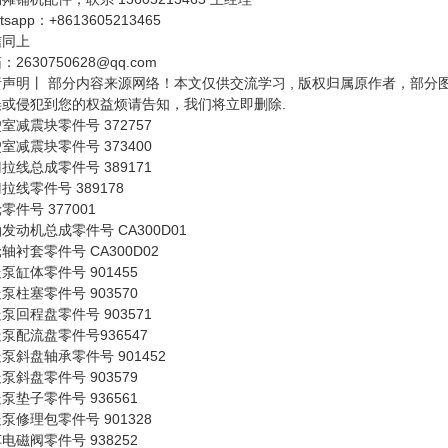
tsapp：+8613605213465
信同上
：2630750628@qq.com
责声明丨 部分内容来源网络！本文仅供交流学习 , 版权归属原作者，部
误或侵犯到您的权益烦请告知，我们将立即删除.
室减震块零件号 372757
室减震块零件号 373400
拉线总成零件号 389171
拉线零件号 389178
零件号 377001
发动机总成零件号 CA300D01
轴衬套零件号 CA300D02
泵缸体零件号 901455
泵柱塞零件号 903570
泵回程盘零件号 903571
泵配流盘零件号936547
泵斜盘轴承零件号 901452
泵斜盘零件号 903579
泵垫子零件号 936561
泵修理包零件号 901328
电磁阀零件号 938252