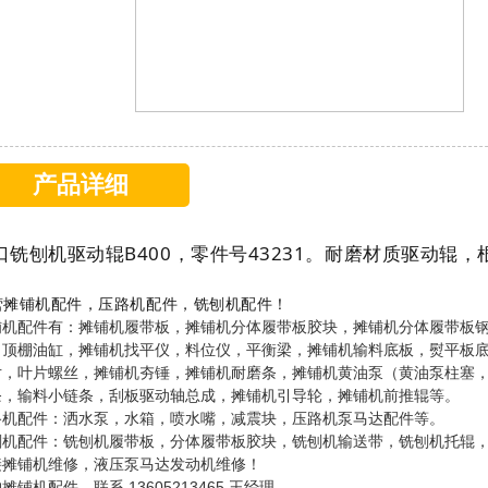
产品详细
口铣刨机驱动辊B400，零件号43231。耐磨材质驱动辊
营摊铺机配件，压路机配件，铣刨机配件！
铺机配件有：摊铺机履带板，摊铺机分体履带板胶块，摊铺机分体履带板
，顶棚油缸，摊铺机找平仪，料位仪，平衡梁，摊铺机输料底板，熨平板
片，叶片螺丝，摊铺机夯锤，摊铺机耐磨条，摊铺机黄油泵（黄油泵柱塞
条，输料小链条，刮板驱动轴总成，摊铺机引导轮，摊铺机前推辊等。
路机配件：洒水泵，水箱，喷水嘴，减震块，压路机泵马达配件等。
刨机配件：铣刨机履带板，分体履带板胶块，铣刨机输送带，铣刨机托辊
接摊铺机维修，液压泵马达发动机维修！
摊铺机配件，联系 13605213465 王经理