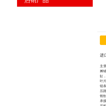
热销产品
进
主
摊
缸
叶
链
压
铣
承
采购