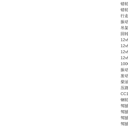
错轮
错轮
行走
振动
吊架
回转
12
12
12
12
10
振动
发动
柴油
压路
CC
钢轮
驾驶
驾驶
驾驶
驾驶