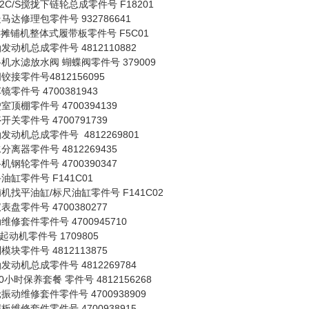
82C/S搅拢下链轮总成零件号 F18201
马达修理包零件号 932786641
C摊铺机整体式履带板零件号 F5C01
发动机总成零件号 4812110882
机水滤放水阀 蝴蝶阀零件号 379009
铰接零件号4812156095
镜零件号 4700381943
室顶棚零件号 4700394139
开关零件号 4700791739
发动机总成零件号 4812269801
分离器零件号 4812269435
机钢轮零件号 4700390347
油缸零件号 F141C01
机找平油缸/标尺油缸零件号 F141C02
表盘零件号 4700380277
维修套件零件号 4700945710
V起动机零件号 1709805
模块零件号 4812113875
发动机总成零件号 4812269784
00小时保养套餐 零件号 4812156268
振动维修套件零件号 4700938909
板维修套件零件号 4700938915