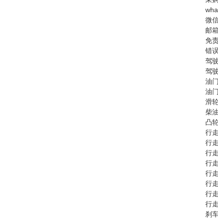
wha
微
邮箱
免
错
驾驶
驾驶
油门
油门
滑轮
柴油
凸轮
行走
行走
行走
行走
行走
行走
行走
行走
刹车