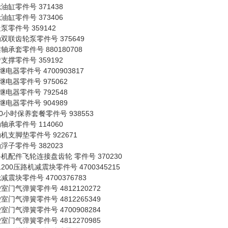
油缸零件号 371438
油缸零件号 373406
泵零件号 359142
双联齿轮泵零件号 375649
轴承套零件号 880180708
支撑零件号 359192
v继电器零件号 4700903817
v继电器零件号 975062
v继电器零件号 792548
v继电器零件号 904989
00小时保养套餐零件号 938553
轴承零件号 114060
机支脚垫零件号 922671
浮子零件号 382023
机配件飞轮连接盘齿轮 零件号 370230
1200压路机减震块零件号 4700345215
减震块零件号 4700376783
室门气弹簧零件号 4812120272
室门气弹簧零件号 4812265349
室门气弹簧零件号 4700908284
室门气弹簧零件号 4812270985