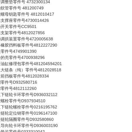
调整垫零件号 4732300134
软管零件号 481200749
螺母钥匙零件号 4812010417
支撑座零件号4730014426
开关零件号CC9501
支架零件号4812027856
调拱装置零件号4720005638
橡胶挡料板零件号4812227290
零件号4749901390
的壳零件号4700938296
油缸修理包零件号481204594201
大链条（纯）零件号4812028518
前挡板零件号4812028334
零件号D932580716
零件号4812112260
下链轮卡环零件号D936032112
螺栓零件号D937934510
下链轮螺栓零件号0216195762
链轮定位销零件号0196147100
链轮隔圈零件号D932580860
导向轮卡环零件号D936003190
垫片零件号0333310042