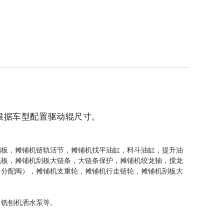
Live
，根据车型配置驱动辊尺寸。
钢板，摊铺机链轨活节，摊铺机找平油缸，料斗油缸，提升油
底板，摊铺机刮板大链条，大链条保护，摊铺机绞龙轴，搅龙
，分配阀），摊铺机支重轮，摊铺机行走链轮，摊铺机刮板大
，铣刨机洒水泵等。