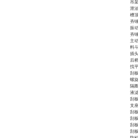
吊架
泄油
槽顶
夯锤
振动
夯锤
主动
料斗
插头
后桥
找平
刮板
螺旋
隔圈
液滤
刮板
支座
刮板
刮板
刮板
刮板
防松