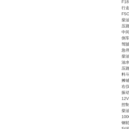
F1
行走
F5
柴油
压路
中间
倒车
驾驶
急停
柴油
油水
压路
料斗
摊铺
右仪
振动
12
控制
柴油
10
钢轮
刮泥