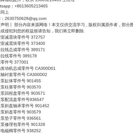
tsapp：+8613605213465
信同上
：2630750628@qq.com
责声明丨 部分内容来源网络！本文仅供交流学习 , 版权归属原作者，部
误或侵犯到您的权益烦请告知，我们将立即删除.
室减震块零件号 372757
室减震块零件号 373400
拉线总成零件号 389171
拉线零件号 389178
零件号 377001
发动机总成零件号 CA300D01
轴衬套零件号 CA300D02
泵缸体零件号 901455
泵柱塞零件号 903570
泵回程盘零件号 903571
泵配流盘零件号936547
泵斜盘轴承零件号 901452
泵斜盘零件号 903579
泵垫子零件号 936561
泵修理包零件号 901328
电磁阀零件号 938252