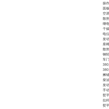
操作
面板
空调
散热
继电
干燥
电位
发动
座椅
散热
钢轮
车门
38
38
摊铺
柴油
发动
手动
熨平
拉杆
熨平