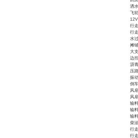
洒水
飞轮
12
行走
行走
水过
摊铺
大支
边控
沥青
压路
振动
倒车
风扇
风扇
输料
输料
输料
柴油
行走
行走